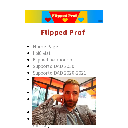
Flipped Prof
Home Page
I più visti
Flipped nel mondo
Supporto DAD 2020
Supporto DAD 2020-2021
Flipped classroom di storia
antica con audio
Poemi epici
Ricostruzioni 3d Magna
Grecia
Ricostruzioni 3d Sicilia Greca
Ricostruzioni 3d Grecia
Antica