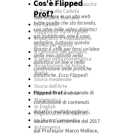
Cos'è Flipped
Storia Romana dalla nascita
di Roma alla Caduta
Prof?
Riassumere in un sito web
dell'Impero Romano
tutto quello che sto facendo,
Chi furono?
con oltre mille video didattici
ViaggiAmo tra le regioni
già pubblicati, non è cosa
Impariamo il Feudalesimo
semplice, tuttavia questo
giorno per giorno
spazio è utile per farsi un'idea
Il cammino del pensiero
della mia attività nella
Il senso della matematica
didattica on line e nella
Ricostruzioni 3d Antica
condivisione delle pratiche
Roma
didattiche. Ecco Flipped!
Storia medievale
Storia dell'Arte
Flipped Prof
è un canale di
Economia aziendale
Matematica
condivisione di contenuti
In English
didattici multidisciplinari,
English with the Beatles
La Divina Commedia
ideato il 6 settembre del 2017
Astronomia
dal Professor Marco Mellace,