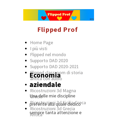
Flipped Prof
Home Page
I più visti
Flipped nel mondo
Supporto DAD 2020
Supporto DAD 2020-2021
Flipped classroom di storia
Economia
antica con audio
aziendale
Poemi epici
Ricostruzioni 3d Magna
Una delle mie discipline
Grecia
Ricostruzioni 3d Sicilia Greca
preferite alla quale dedico
Ricostruzioni 3d Grecia
sempre tanta attenzione e
Antica