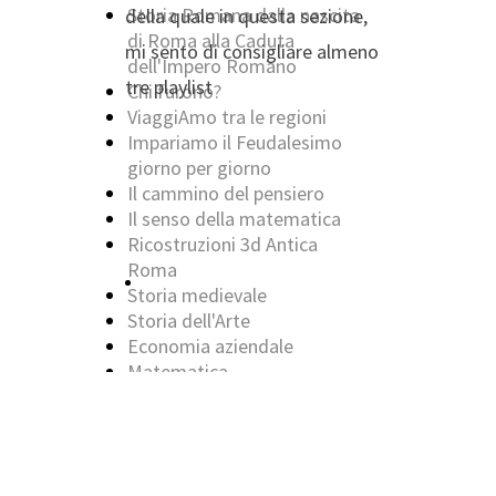
Storia Romana dalla nascita
della quale in questa sezione,
di Roma alla Caduta
mi sento di consigliare almeno
dell'Impero Romano
tre playlist
Chi furono?
ViaggiAmo tra le regioni
Impariamo il Feudalesimo
giorno per giorno
Il cammino del pensiero
Il senso della matematica
Ricostruzioni 3d Antica
Roma
Guarda la Playlist Economia aziendale,
Storia medievale
Storia dell'Arte
Economia aziendale
Matematica
In English
Impariamo
English with the Beatles
La Divina Commedia
Astronomia