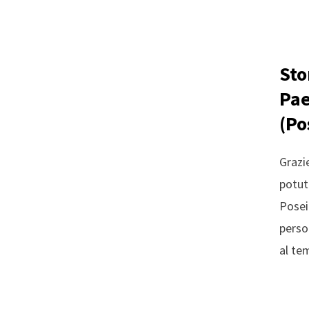
i
Sto
Pae
(Po
Grazi
potut
Posei
perso
al te