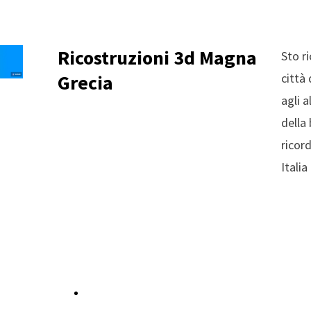
Ricostruzioni 3d Magna
Sto r
Grecia
città
agli 
della 
ricor
Italia
Guarda i filmati della playlist Viaggio nel tempo Magna