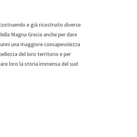
icostruendo e già ricostruito diverse
 della Magna Grecia anche per dare
alunni una maggiore consapevolezza
bellezza del loro territorio e per
dare loro la storia immensa del sud
 Grecia 3d