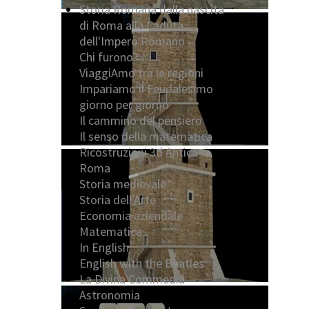
Storia Romana dalla nascita
di Roma alla Caduta
dell'Impero Romano
Chi furono?
ViaggiAmo tra le regioni
Impariamo il Feudalesimo
giorno per giorno
Il cammino del pensiero
Il senso della matematica
Ricostruzioni 3d Antica
Roma
Storia medievale
Storia dell'Arte
Economia aziendale
Matematica
In English
English with the Beatles
La Divina Commedia
Astronomia