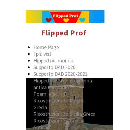
Flipped Prof
Home Page
I più visti
Flipped nel mondo
Supporto DAD 2020
Supporto DAD 2020-2021
Flipped classroom di storia
antica con audio
Poemi epici
Ricostruzioni 3d Magna
Grecia
Ricostruzioni 3d Sicilia Greca
Ricostruzioni 3d Grecia
Antica