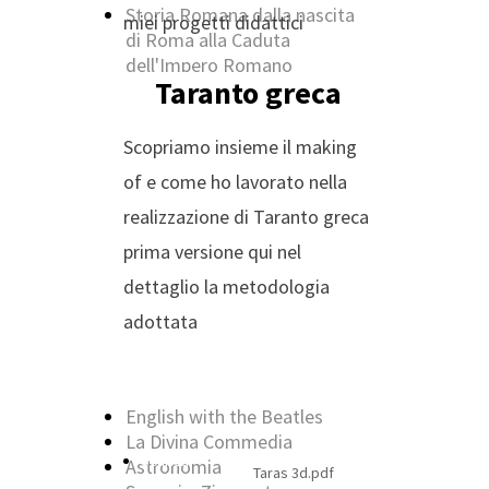
Storia Romana dalla nascita
miei progetti didattici
di Roma alla Caduta
dell'Impero Romano
Taranto greca
Chi furono?
ViaggiAmo tra le regioni
Impariamo il Feudalesimo
Scopriamo insieme il making
giorno per giorno
of e come ho lavorato nella
Il cammino del pensiero
Il senso della matematica
realizzazione di Taranto greca
Ricostruzioni 3d Antica
prima versione qui nel
Roma
dettaglio la metodologia
Storia medievale
Storia dell'Arte
adottata
Economia aziendale
Matematica
In English
English with the Beatles
La Divina Commedia
Scarica
Astronomia
Taras 3d.pdf