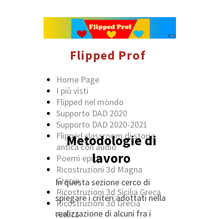
Flipped Prof
Home Page
I più visti
Flipped nel mondo
Supporto DAD 2020
Supporto DAD 2020-2021
Flipped classroom di storia
Metodologie di
antica con audio
lavoro
Poemi epici
Ricostruzioni 3d Magna
Grecia
In questa sezione cerco di
Ricostruzioni 3d Sicilia Greca
spiegare i criteri adottati nella
Ricostruzioni 3d Grecia
realizzazione di alcuni fra i
Antica