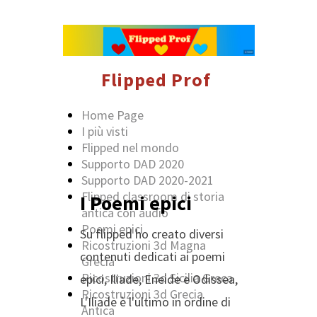
Flipped Prof
Home Page
I più visti
Flipped nel mondo
Supporto DAD 2020
Supporto DAD 2020-2021
Flipped classroom di storia
I Poemi epici
antica con audio
Poemi epici
Su flipped ho creato diversi
Ricostruzioni 3d Magna
contenuti dedicati ai poemi
Grecia
Ricostruzioni 3d Sicilia Greca
epici, Iliade, Eneide e Odissea,
Ricostruzioni 3d Grecia
L'Iliade è l'ultimo in ordine di
Antica