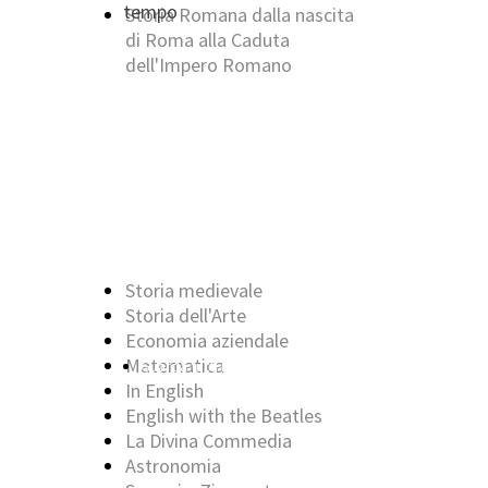
tempo
Storia Romana dalla nascita
di Roma alla Caduta
dell'Impero Romano
Chi furono?
ViaggiAmo tra le regioni
Impariamo il Feudalesimo
giorno per giorno
Il cammino del pensiero
Il senso della matematica
Ricostruzioni 3d Antica
Roma
Storia medievale
Storia dell'Arte
Economia aziendale
Matematica
Guarda tutti i poemi epici, in questa
In English
English with the Beatles
La Divina Commedia
Astronomia