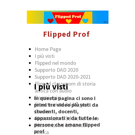
Flipped Prof
Home Page
I più visti
Flipped nel mondo
Supporto DAD 2020
Supporto DAD 2020-2021
Flipped classroom di storia
I più visti
antica con audio
Poemi epici
In questa pagina ci sono i
Ricostruzioni 3d Magna
primi tre video più visti da
studenti, docenti,
Grecia
appassionati e da tutte le
Ricostruzioni 3d Sicilia Greca
persone che amano flipped
Ricostruzioni 3d Grecia
prof
Antica