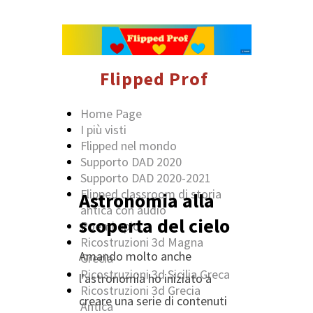
Flipped Prof
Home Page
I più visti
Flipped nel mondo
Supporto DAD 2020
Supporto DAD 2020-2021
Flipped classroom di storia
Astronomia alla
antica con audio
scoperta del cielo
Poemi epici
Ricostruzioni 3d Magna
Amando molto anche
Grecia
Ricostruzioni 3d Sicilia Greca
l'astronomia ho iniziato a
Ricostruzioni 3d Grecia
creare una serie di contenuti
Antica