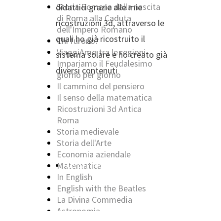
Storia Romana dalla nascita
didattici grazie alle mie
di Roma alla Caduta
ricostruzioni 3d, attraverso le
dell'Impero Romano
quali ho già ricostruito il
Chi furono?
ViaggiAmo tra le regioni
sistema solare e ho creato già
Impariamo il Feudalesimo
diversi contenuti
giorno per giorno
Il cammino del pensiero
Il senso della matematica
Ricostruzioni 3d Antica
Roma
Storia medievale
Storia dell'Arte
Economia aziendale
Matematica
Guarda i video della Playlist
In English
English with the Beatles
La Divina Commedia
Astronomia