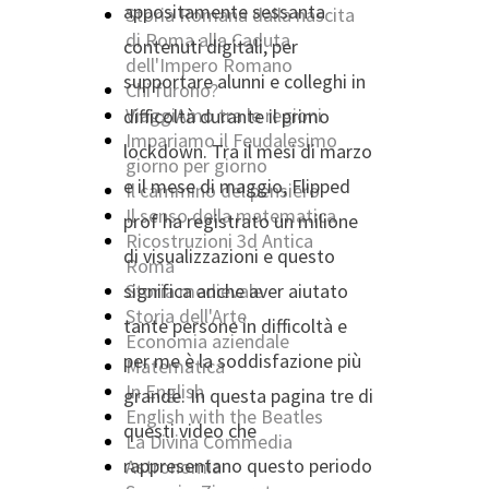
appositamente sessanta
Storia Romana dalla nascita
di Roma alla Caduta
contenuti digitali, per
dell'Impero Romano
supportare alunni e colleghi in
Chi furono?
ViaggiAmo tra le regioni
difficoltà durante il primo
Impariamo il Feudalesimo
lockdown. Tra il mesi di marzo
giorno per giorno
e il mese di maggio, Flipped
Il cammino del pensiero
Il senso della matematica
prof ha registrato un milione
Ricostruzioni 3d Antica
di visualizzazioni e questo
Roma
significa anche aver aiutato
Storia medievale
Storia dell'Arte
tante persone in difficoltà e
Economia aziendale
per me è la soddisfazione più
Matematica
In English
grande. In questa pagina tre di
English with the Beatles
questi video che
La Divina Commedia
rappresentano questo periodo
Astronomia