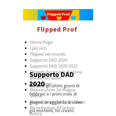
Flipped Prof
Home Page
I più visti
Flipped nel mondo
Supporto DAD 2020
Supporto DAD 2020-2021
Flipped classroom di storia
Supporto DAD
antica con audio
2020
Poemi epici
Durante gli ultimi giorni di
Ricostruzioni 3d Magna
febbraio e i primi mesi di
Grecia
Ricostruzioni 3d Sicilia Greca
giugno, in aggiunta ai video
Ricostruzioni 3d Grecia
già esistenti, ho creato
Antica